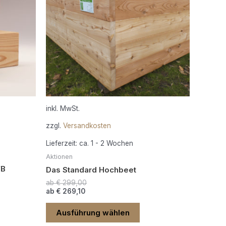
anten
Varianten
auf.
Die
ionen
Optionen
nen
können
auf
der
duktseite
Produktseite
ählt
gewählt
inkl. MwSt.
den
werden
zzgl.
Versandkosten
Lieferzeit:
ca. 1 - 2 Wochen
Aktionen
/B
Das Standard Hochbeet
ab
€
299,00
ab
€
269,10
Ausführung wählen