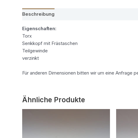
Beschreibung
Zusätzliche Informationen
Eigenschaften:
Torx
Senkkopf mit Frästaschen
Teilgewinde
verzinkt
Für anderen Dimensionen bitten wir um eine Anfrage pe
Ähnliche Produkte
Dieses
Produkt
weist
mehrere