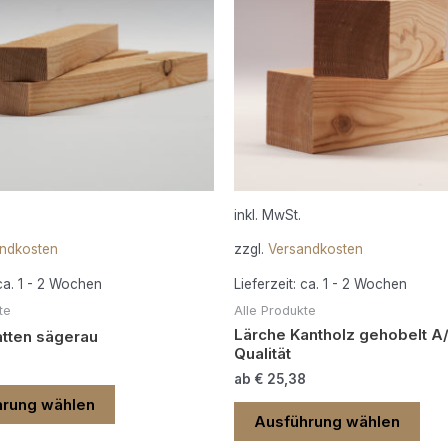
Varianten
Vari
auf.
auf.
Die
Die
Optionen
Opt
können
kön
auf
auf
der
der
Produktseite
Pro
gewählt
gew
inkl. MwSt.
werden
wer
ndkosten
zzgl.
Versandkosten
ca. 1 - 2 Wochen
Lieferzeit:
ca. 1 - 2 Wochen
te
Alle Produkte
Lärche Kantholz gehobelt A
atten sägerau
Qualität
ab
€
25,38
hrung wählen
Ausführung wählen