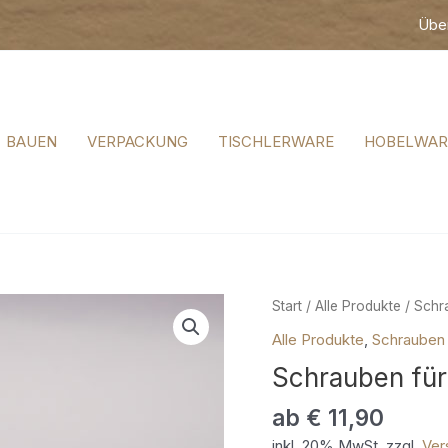
Übe
BAUEN
VERPACKUNG
TISCHLERWARE
HOBELWAR
Schrauben
Start
/
Alle Produkte
/
Schr
für
Alle Produkte
,
Schrauben
Holz
Schrauben für
Menge
ab
€
11,90
inkl. 20% MwSt. zzgl.
Ver