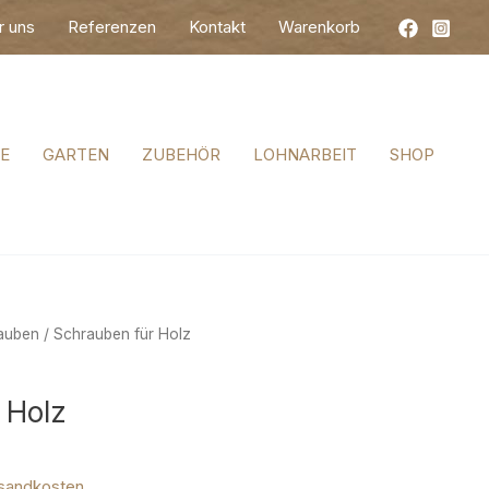
r uns
Referenzen
Kontakt
Warenkorb
E
GARTEN
ZUBEHÖR
LOHNARBEIT
SHOP
auben
/ Schrauben für Holz
 Holz
sandkosten