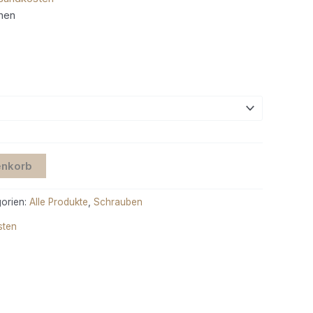
chen
enkorb
orien:
Alle Produkte
,
Schrauben
sten