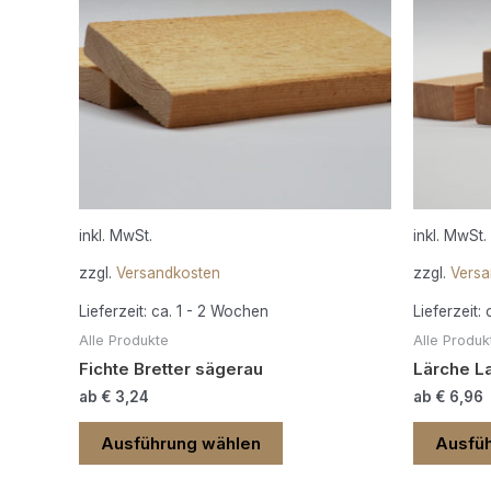
Varianten
auf.
Die
Optionen
können
auf
der
Produktseite
gewählt
inkl. MwSt.
inkl. MwSt.
werden
zzgl.
Versandkosten
zzgl.
Versa
Lieferzeit:
ca. 1 - 2 Wochen
Lieferzeit:
Alle Produkte
Alle Produk
Fichte Bretter sägerau
Lärche L
ab
€
3,24
ab
€
6,96
Ausführung wählen
Ausfü