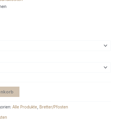
chen
enkorb
orien:
Alle Produkte
,
Bretter/Pfosten
sten