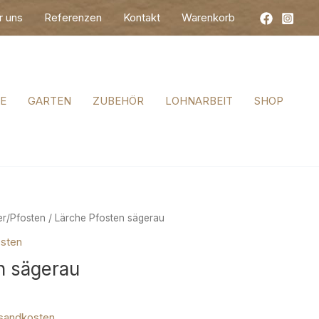
r uns
Referenzen
Kontakt
Warenkorb
E
GARTEN
ZUBEHÖR
LOHNARBEIT
SHOP
er/Pfosten
/ Lärche Pfosten sägerau
osten
n sägerau
sandkosten