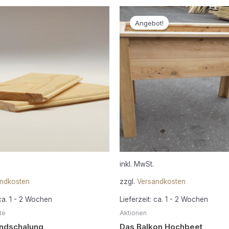
Dieses
Die
Angebot!
Produkt
Pro
weist
wei
mehrere
meh
Varianten
Vari
auf.
auf.
Die
Die
Optionen
Opt
können
kön
auf
auf
der
der
Produktseite
Pro
gewählt
gew
inkl. MwSt.
werden
wer
ndkosten
zzgl.
Versandkosten
ca. 1 - 2 Wochen
Lieferzeit:
ca. 1 - 2 Wochen
te
Aktionen
undschalung
Das Balkon Hochbeet