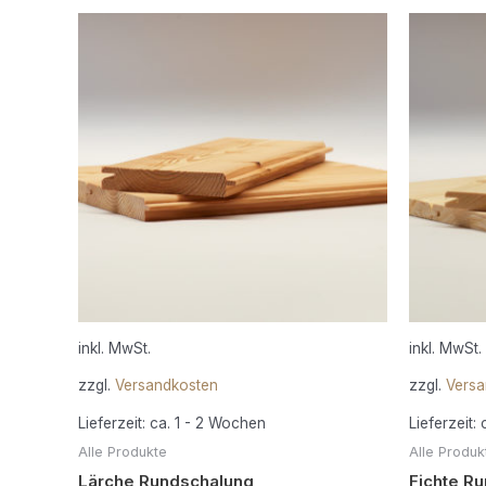
Dieses
Produkt
weist
mehrere
Varianten
auf.
Die
Optionen
können
auf
der
Produktseite
gewählt
inkl. MwSt.
inkl. MwSt.
werden
zzgl.
Versandkosten
zzgl.
Versa
Lieferzeit:
ca. 1 - 2 Wochen
Lieferzeit:
Alle Produkte
Alle Produk
Lärche Rundschalung
Fichte R