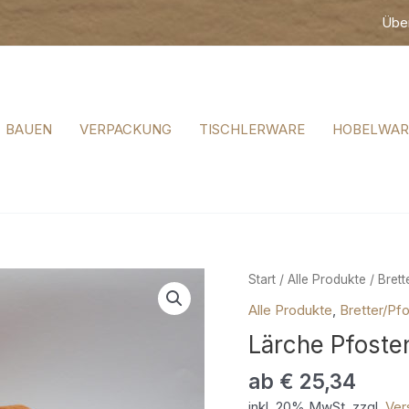
Übe
BAUEN
VERPACKUNG
TISCHLERWARE
HOBELWAR
Lärche
Start
/
Alle Produkte
/
Brett
Pfosten
Alle Produkte
,
Bretter/Pf
sägerau
Lärche Pfoste
Menge
ab
€
25,34
inkl. 20% MwSt. zzgl.
Ver